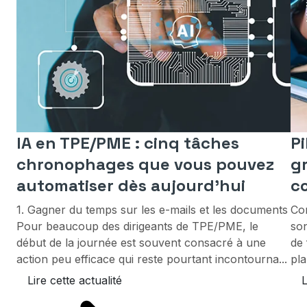
IA en TPE/PME : cinq tâches
P
chronophages que vous pouvez
g
automatiser dès aujourd’hui
c
1. Gagner du temps sur les e-mails et les documents
Co
Pour beaucoup des dirigeants de TPE/PME, le
son
début de la journée est souvent consacré à une
de 
action peu efficace qui reste pourtant incontourna...
pla
Lire cette actualité
L