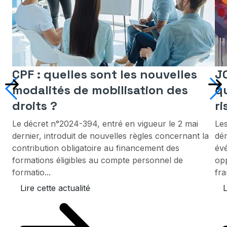
CPF : quelles sont les nouvelles
J
modalités de mobilisation des
qu
droits ?
r
Le décret n°2024-394, entré en vigueur le 2 mai
Le
dernier, introduit de nouvelles règles concernant la
dér
contribution obligatoire au financement des
év
formations éligibles au compte personnel de
opp
formatio...
fra
Lire cette actualité
L