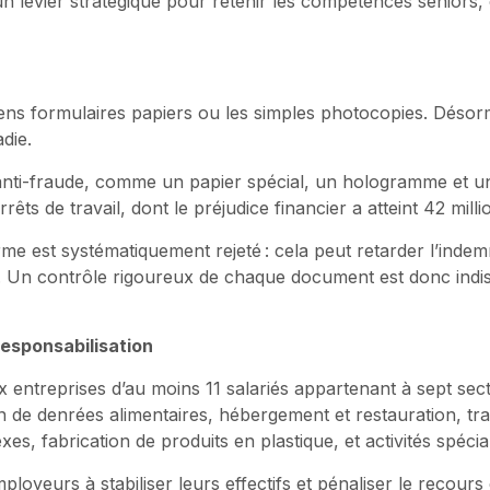
un levier stratégique pour retenir les compétences seniors, 
iens formulaires papiers ou les simples photocopies. Désor
die.
s anti-fraude, comme un papier spécial, un hologramme et 
êts de travail, dont le préjudice financier a atteint 42 mill
 est systématiquement rejeté : cela peut retarder l’indemnis
 Un contrôle rigoureux de chaque document est donc indis
esponsabilisation
x entreprises d’au moins 11 salariés appartenant à sept sec
on de denrées alimentaires, hébergement et restauration, tr
xes, fabrication de produits en plastique, et activités spécial
ployeurs à stabiliser leurs effectifs et pénaliser le recour