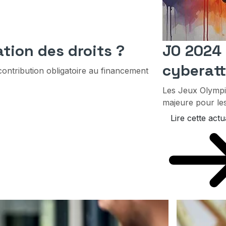
ation des droits ?
JO 2024 
cyberat
contribution obligatoire au financement
Les Jeux Olympiq
majeure pour les
Lire cette actua