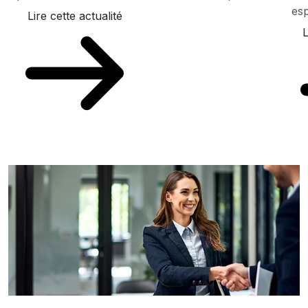
esp
Lire cette actualité
L